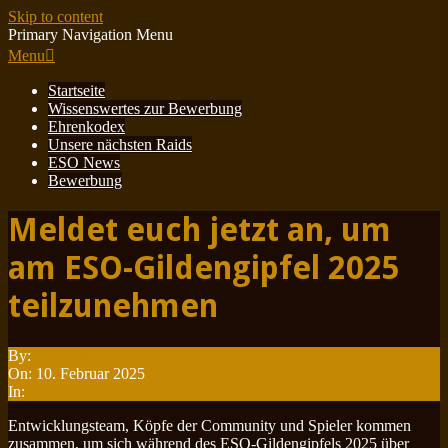
Skip to content
Primary Navigation Menu
Menu
Startseite
Wissenswertes zur Bewerbung
Ehrenkodex
Unsere nächsten Raids
ESO News
Bewerbung
Meldet euch jetzt an, um
am ESO-Gildengipfel 2025
teilzunehmen
By:
Minotauren
On:
10. Februar 2025
In:
ESO News
Entwicklungsteam, Köpfe der Community und Spieler kommen
zusammen, um sich während des ESO-Gildengipfels 2025 über