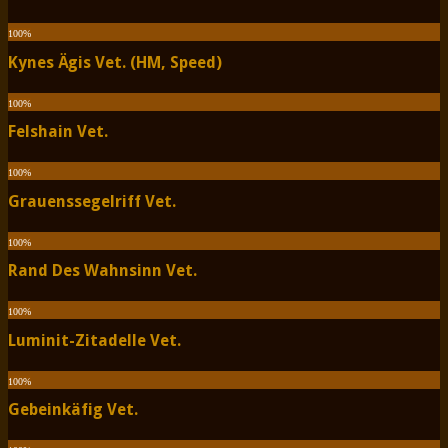
100
%
Kynes Ägis Vet. (HM, Speed)
100
%
Felshain Vet.
100
%
Grauenssegelriff Vet.
100
%
Rand Des Wahnsinn Vet.
100
%
Luminit-Zitadelle Vet.
100
%
Gebeinkäfig Vet.