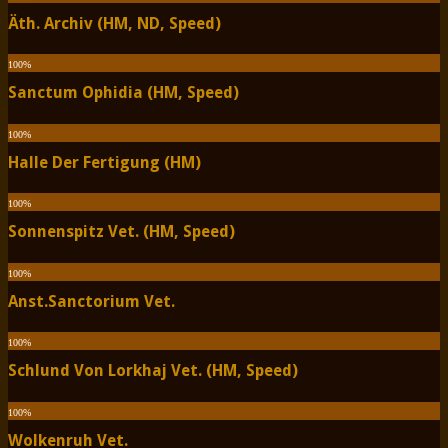
Äth. Archiv (HM, ND, Speed)
100
%
Sanctum Ophidia (HM, Speed)
100
%
Halle Der Fertigung (HM)
100
%
Sonnenspitz Vet. (HM, Speed)
100
%
Anst.Sanctorium Vet.
100
%
Schlund Von Lorkhaj Vet. (HM, Speed)
100
%
Wolkenruh Vet.