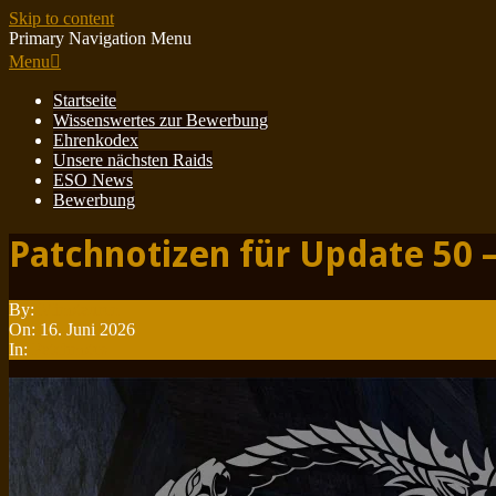
Skip to content
Primary Navigation Menu
Menu
Startseite
Wissenswertes zur Bewerbung
Ehrenkodex
Unsere nächsten Raids
ESO News
Bewerbung
Patchnotizen für Update 50 –
By:
Minotauren
On:
16. Juni 2026
In:
Patchnotes