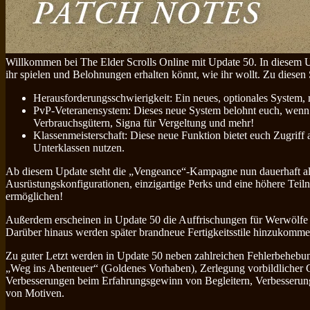
Willkommen bei The Elder Scrolls Online mit Update 50. In diesem Up
ihr spielen und Belohnungen erhalten könnt, wie ihr wollt. Zu diese
Herausforderungsschwierigkeit: Ein neues, optionales System,
PvP-Veteranensystem: Dieses neue System belohnt euch, wenn ihr
Verbrauchsgütern, Signa für Vergeltung und mehr!
Klassenmeisterschaft: Diese neue Funktion bietet euch Zugriff a
Unterklassen nutzen.
Ab diesem Update steht die „Vengeance“-Kampagne nun dauerhaft als
Ausrüstungskonfigurationen, einzigartige Perks und eine höhere Tei
ermöglichen!
Außerdem erscheinen in Update 50 die Auffrischungen für Werwölf
Darüber hinaus werden später brandneue Fertigkeitsstile hinzukomme
Zu guter Letzt werden in Update 50 neben zahlreichen Fehlerbehebung
„Weg ins Abenteuer“ (Goldenes Vorhaben), Zerlegung vorbildlicher G
Verbesserungen beim Erfahrungsgewinn von Begleitern, Verbesserung
von Motiven.