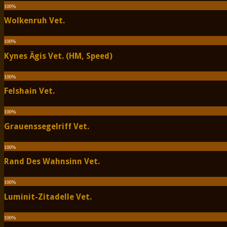
100
%
Wolkenruh Vet.
100
%
Kynes Ägis Vet. (HM, Speed)
100
%
Felshain Vet.
100
%
Grauenssegelriff Vet.
100
%
Rand Des Wahnsinn Vet.
100
%
Luminit-Zitadelle Vet.
100
%