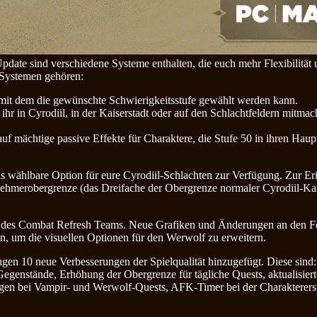
date sind verschiedene Systeme enthalten, die euch mehr Flexibilität 
n Systemen gehören:
 mit dem die gewünschte Schwierigkeitsstufe gewählt werden kann.
 in Cyrodiil, in der Kaiserstadt oder auf den Schlachtfeldern mitmacht
uf mächtige passive Effekte für Charaktere, die Stufe 50 in ihren Haupt
 wählbare Option für eure Cyrodiil-Schlachten zur Verfügung. Zur Er
lnehmerobergrenze (das Dreifache der Obergrenze normaler Cyrodiil-K
e des Combat Refresh Teams. Neue Grafiken und Änderungen an den F
n, um die visuellen Optionen für den Werwolf zu erweitern.
en 10 neue Verbesserungen der Spielqualität hinzugefügt. Diese sind:
egenstände, Erhöhung der Obergrenze für tägliche Quests, aktualisier
en bei Vampir- und Werwolf-Quests, AFK-Timer bei der Charaktererst