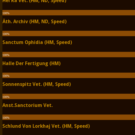
Hel Ra Vet. (HM, ND, Speed)
100
%
Äth. Archiv (HM, ND, Speed)
100
%
Sanctum Ophidia (HM, Speed)
100
%
Halle Der Fertigung (HM)
100
%
Sonnenspitz Vet. (HM, Speed)
100
%
Anst.Sanctorium Vet.
100
%
Schlund Von Lorkhaj Vet. (HM, Speed)