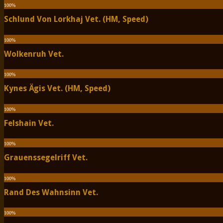
100
%
Schlund Von Lorkhaj Vet. (HM, Speed)
100
%
Wolkenruh Vet.
100
%
Kynes Ägis Vet. (HM, Speed)
100
%
Felshain Vet.
100
%
Grauenssegelriff Vet.
100
%
Rand Des Wahnsinn Vet.
100
%