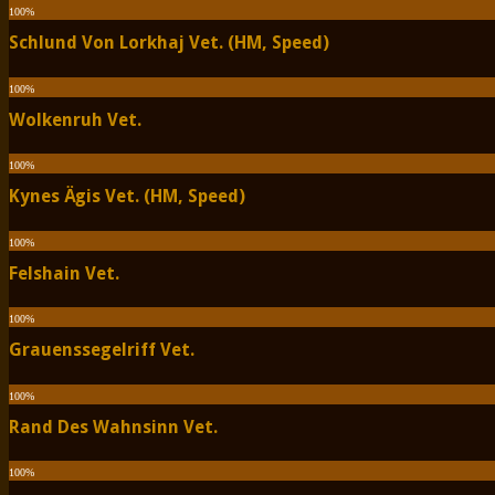
100
%
Schlund Von Lorkhaj Vet. (HM, Speed)
100
%
Wolkenruh Vet.
100
%
Kynes Ägis Vet. (HM, Speed)
100
%
Felshain Vet.
100
%
Grauenssegelriff Vet.
100
%
Rand Des Wahnsinn Vet.
100
%