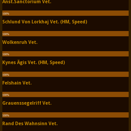
Anst.Sanctorium Vet.
100
%
Schlund Von Lorkhaj Vet. (HM, Speed)
100
%
Wolkenruh Vet.
100
%
Kynes Ägis Vet. (HM, Speed)
100
%
Felshain Vet.
100
%
Grauenssegelriff Vet.
100
%
Rand Des Wahnsinn Vet.