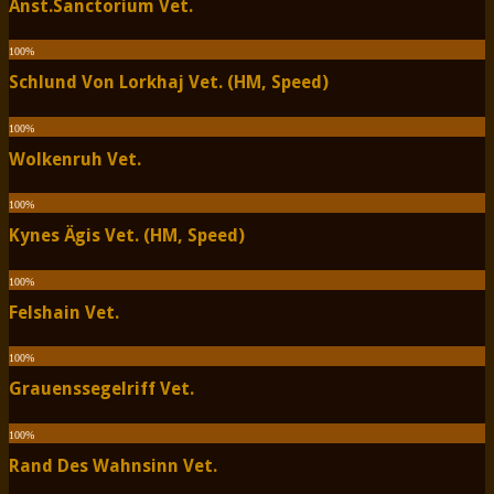
Anst.Sanctorium Vet.
100
%
Schlund Von Lorkhaj Vet. (HM, Speed)
100
%
Wolkenruh Vet.
100
%
Kynes Ägis Vet. (HM, Speed)
100
%
Felshain Vet.
100
%
Grauenssegelriff Vet.
100
%
Rand Des Wahnsinn Vet.