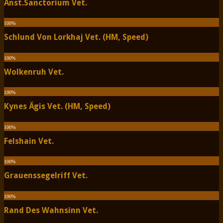
Anst.Sanctorium Vet.
100
%
Schlund Von Lorkhaj Vet. (HM, Speed)
100
%
Wolkenruh Vet.
100
%
Kynes Ägis Vet. (HM, Speed)
100
%
Felshain Vet.
100
%
Grauenssegelriff Vet.
100
%
Rand Des Wahnsinn Vet.