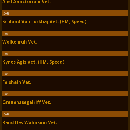
Anst.Sanctorium Vet.
100
%
Schlund Von Lorkhaj Vet. (HM, Speed)
100
%
Wolkenruh Vet.
100
%
Kynes Ägis Vet. (HM, Speed)
100
%
Felshain Vet.
100
%
Grauenssegelriff Vet.
100
%
Rand Des Wahnsinn Vet.