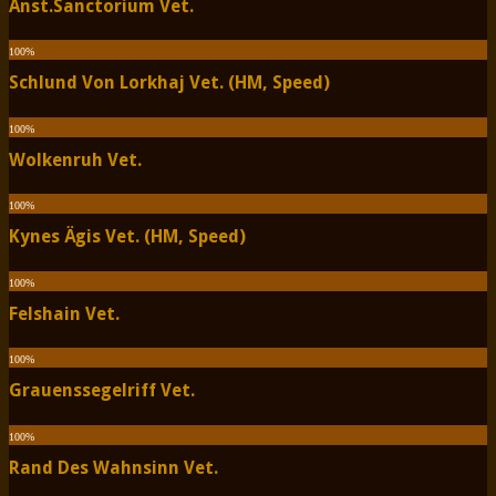
Anst.Sanctorium Vet.
100
%
Schlund Von Lorkhaj Vet. (HM, Speed)
100
%
Wolkenruh Vet.
100
%
Kynes Ägis Vet. (HM, Speed)
100
%
Felshain Vet.
100
%
Grauenssegelriff Vet.
100
%
Rand Des Wahnsinn Vet.