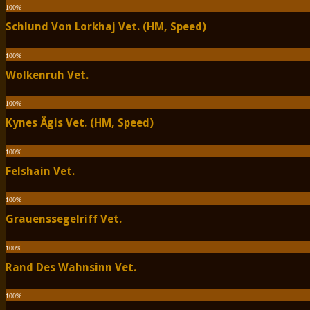
100
%
Schlund Von Lorkhaj Vet. (HM, Speed)
100
%
Wolkenruh Vet.
100
%
Kynes Ägis Vet. (HM, Speed)
100
%
Felshain Vet.
100
%
Grauenssegelriff Vet.
100
%
Rand Des Wahnsinn Vet.
100
%