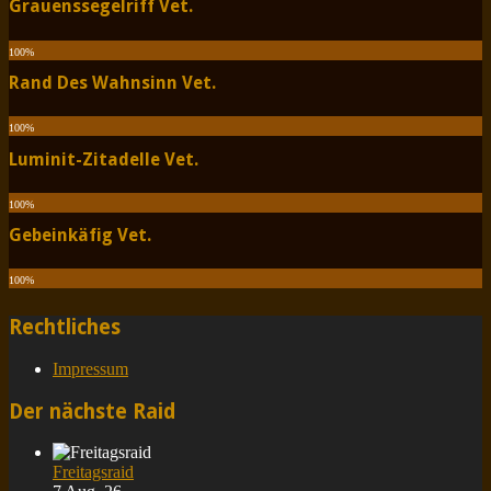
Grauenssegelriff Vet.
100
%
Rand Des Wahnsinn Vet.
100
%
Luminit-Zitadelle Vet.
100
%
Gebeinkäfig Vet.
100
%
Rechtliches
Impressum
Der nächste Raid
Freitagsraid