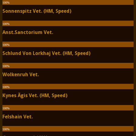
100
%
Sonnenspitz Vet. (HM, Speed)
100
%
Anst.Sanctorium Vet.
100
%
Schlund Von Lorkhaj Vet. (HM, Speed)
100
%
Wolkenruh Vet.
100
%
Kynes Ägis Vet. (HM, Speed)
100
%
Felshain Vet.
100
%