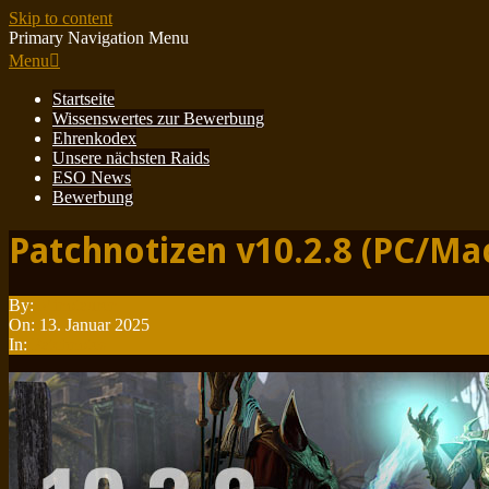
Skip to content
Primary Navigation Menu
Menu
Startseite
Wissenswertes zur Bewerbung
Ehrenkodex
Unsere nächsten Raids
ESO News
Bewerbung
Patchnotizen v10.2.8 (PC/Ma
By:
Minotauren
On:
13. Januar 2025
In:
Patchnotes