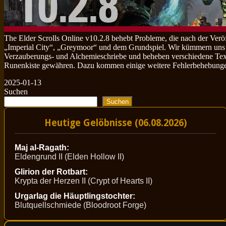
The Elder Scrolls Online v10.2.8 behebt Probleme, die nach der Ver
„Imperial City“, „Greymoor“ und dem Grundspiel. Wir kümmern uns um
Verzauberungs- und Alchemieschriebe und beheben verschiedene Textp
Runenkiste gewähren. Dazu kommen einige weitere Fehlerbehebungen u
2025-01-13
Suchen
Suchen
Heutige Gelöbnisse (06.08.2026)
Maj al-Ragath:
Eldengrund II (Elden Hollow II)
Glirion der Rotbart:
Krypta der Herzen II (Crypt of Hearts II)
Urgarlag die Häuptlingstochter:
Blutquellschmiede (Bloodroot Forge)