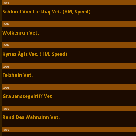
100
%
Schlund Von Lorkhaj Vet. (HM, Speed)
100
%
Wolkenruh Vet.
100
%
Kynes Ägis Vet. (HM, Speed)
100
%
Felshain Vet.
100
%
Grauenssegelriff Vet.
100
%
Rand Des Wahnsinn Vet.
100
%