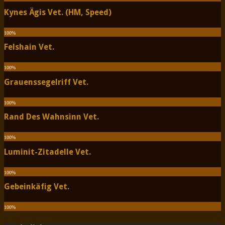
Kynes Ägis Vet. (HM, Speed)
100
%
Felshain Vet.
100
%
Grauenssegelriff Vet.
100
%
Rand Des Wahnsinn Vet.
100
%
Luminit-Zitadelle Vet.
100
%
Gebeinkäfig Vet.
100
%