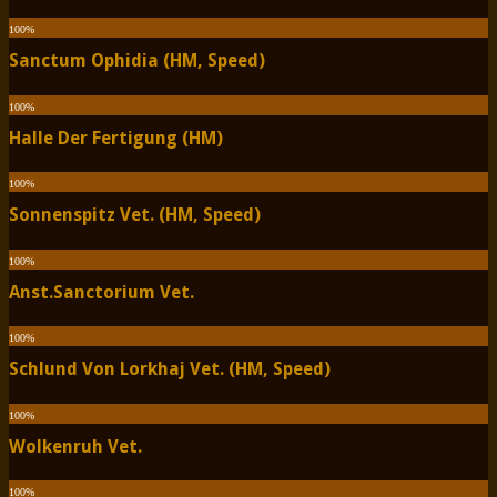
100
%
Sanctum Ophidia (HM, Speed)
100
%
Halle Der Fertigung (HM)
100
%
Sonnenspitz Vet. (HM, Speed)
100
%
Anst.Sanctorium Vet.
100
%
Schlund Von Lorkhaj Vet. (HM, Speed)
100
%
Wolkenruh Vet.
100
%