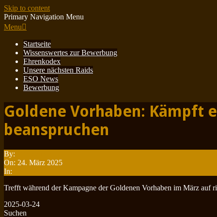
Skip to content
Primary Navigation Menu
Menu
Startseite
Wissenswertes zur Bewerbung
Ehrenkodex
Unsere nächsten Raids
ESO News
Bewerbung
Goldene Vorhaben: Kämpft e
beanspruchen
By:
Minotauren
On:
24. März 2025
In:
ESO News
Trefft während der Kampagne der Goldenen Vorhaben im März auf riv
2025-03-24
Suchen