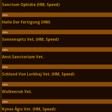
Sanctum Ophidia (HM, Speed)
100
%
Halle Der Fertigung (HM)
100
%
Sonnenspitz Vet. (HM, Speed)
100
%
Anst.Sanctorium Vet.
100
%
Schlund Von Lorkhaj Vet. (HM, Speed)
100
%
Wolkenruh Vet.
100
%
Kynes Ägis Vet. (HM, Speed)