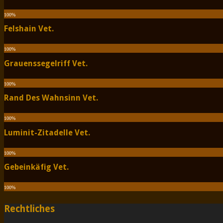
100
%
Felshain Vet.
100
%
Grauenssegelriff Vet.
100
%
Rand Des Wahnsinn Vet.
100
%
Luminit-Zitadelle Vet.
100
%
Gebeinkäfig Vet.
100
%
Rechtliches