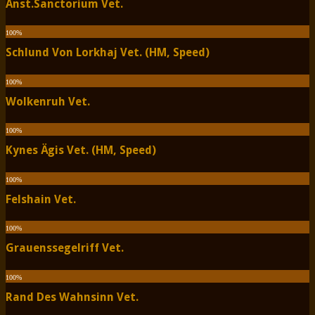
Anst.Sanctorium Vet.
100
%
Schlund Von Lorkhaj Vet. (HM, Speed)
100
%
Wolkenruh Vet.
100
%
Kynes Ägis Vet. (HM, Speed)
100
%
Felshain Vet.
100
%
Grauenssegelriff Vet.
100
%
Rand Des Wahnsinn Vet.