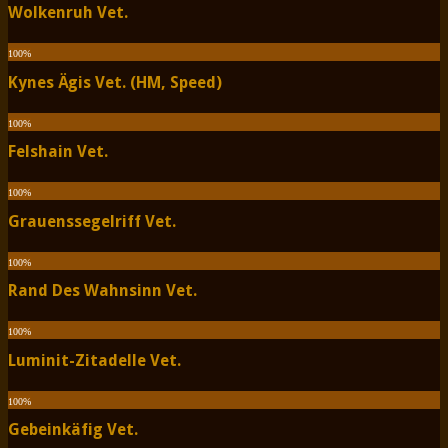
Wolkenruh Vet.
100
%
Kynes Ägis Vet. (HM, Speed)
100
%
Felshain Vet.
100
%
Grauenssegelriff Vet.
100
%
Rand Des Wahnsinn Vet.
100
%
Luminit-Zitadelle Vet.
100
%
Gebeinkäfig Vet.