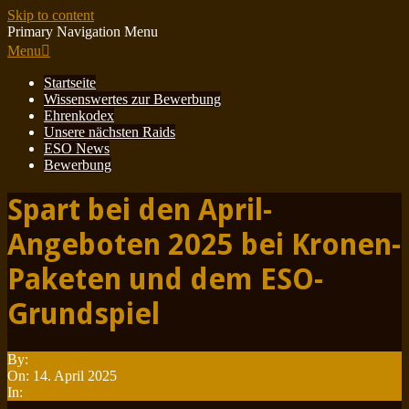
Skip to content
Primary Navigation Menu
Menu
Startseite
Wissenswertes zur Bewerbung
Ehrenkodex
Unsere nächsten Raids
ESO News
Bewerbung
Spart bei den April-
Angeboten 2025 bei Kronen-
Paketen und dem ESO-
Grundspiel
By:
Minotauren
On:
14. April 2025
In:
ESO News