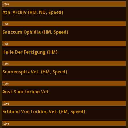
100
%
Äth. Archiv (HM, ND, Speed)
100
%
Sanctum Ophidia (HM, Speed)
100
%
Halle Der Fertigung (HM)
100
%
Sonnenspitz Vet. (HM, Speed)
100
%
Anst.Sanctorium Vet.
100
%
Schlund Von Lorkhaj Vet. (HM, Speed)
100
%