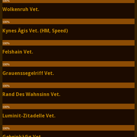
100
%
Wolkenruh Vet.
100
%
Kynes Ägis Vet. (HM, Speed)
100
%
Felshain Vet.
100
%
Grauenssegelriff Vet.
100
%
Rand Des Wahnsinn Vet.
100
%
Luminit-Zitadelle Vet.
100
%
Gebeinkäfig Vet.