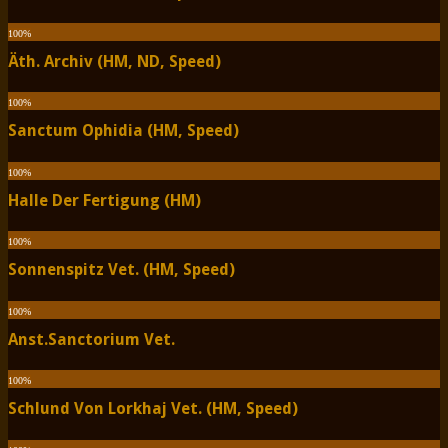
100
%
Äth. Archiv (HM, ND, Speed)
100
%
Sanctum Ophidia (HM, Speed)
100
%
Halle Der Fertigung (HM)
100
%
Sonnenspitz Vet. (HM, Speed)
100
%
Anst.Sanctorium Vet.
100
%
Schlund Von Lorkhaj Vet. (HM, Speed)