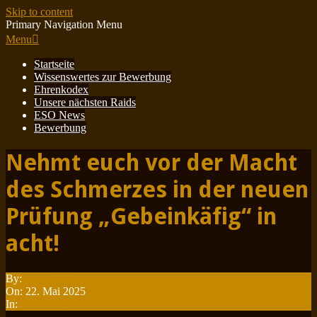
Skip to content
Primary Navigation Menu
Menu
Startseite
Wissenswertes zur Bewerbung
Ehrenkodex
Unsere nächsten Raids
ESO News
Bewerbung
Nehmt euch vor der Macht
des Schmerzes in der neuen
Prüfung „Gebeinkäfig“ in
acht!
By:
Minotauren
On:
22. Mai 2025
In:
ESO News