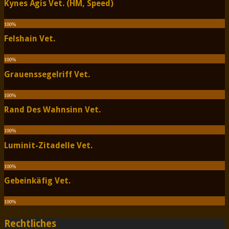
Kynes Ägis Vet. (HM, Speed)
100
%
Felshain Vet.
100
%
Grauenssegelriff Vet.
100
%
Rand Des Wahnsinn Vet.
100
%
Luminit-Zitadelle Vet.
100
%
Gebeinkäfig Vet.
100
%
Rechtliches