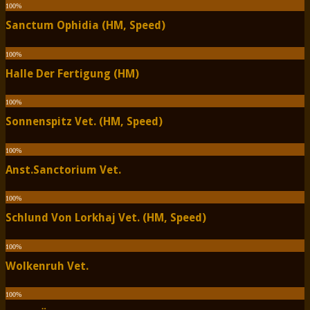
100
%
Sanctum Ophidia (HM, Speed)
100
%
Halle Der Fertigung (HM)
100
%
Sonnenspitz Vet. (HM, Speed)
100
%
Anst.Sanctorium Vet.
100
%
Schlund Von Lorkhaj Vet. (HM, Speed)
100
%
Wolkenruh Vet.
100
%