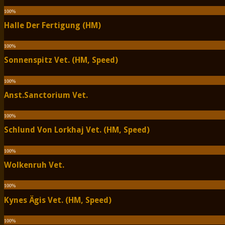
100
%
Halle Der Fertigung (HM)
100
%
Sonnenspitz Vet. (HM, Speed)
100
%
Anst.Sanctorium Vet.
100
%
Schlund Von Lorkhaj Vet. (HM, Speed)
100
%
Wolkenruh Vet.
100
%
Kynes Ägis Vet. (HM, Speed)
100
%