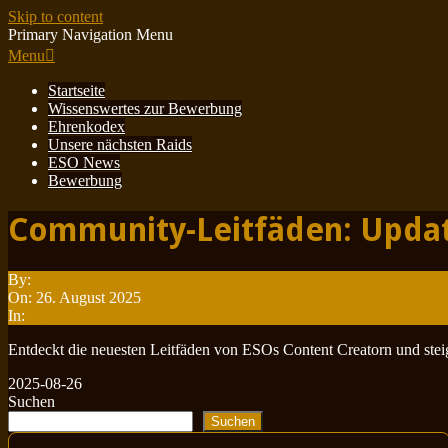
Skip to content
Primary Navigation Menu
Menu
Startseite
Wissenswertes zur Bewerbung
Ehrenkodex
Unsere nächsten Raids
ESO News
Bewerbung
Community-Leitfäden: Updat
By:
Minotauren
On:
26. August 2025
In:
ESO News
Entdeckt die neuesten Leitfäden von ESOs Content Creatorn und steig
2025-08-26
Suchen
Suchen