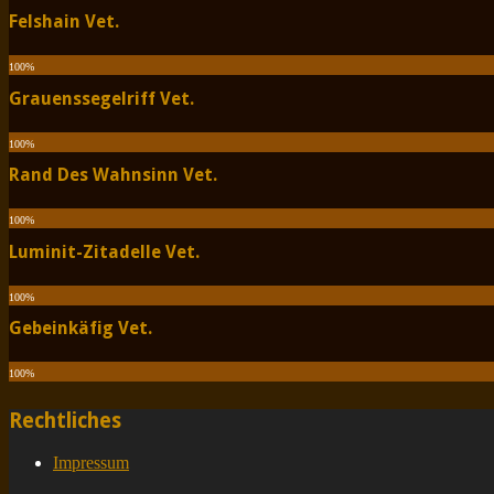
Felshain Vet.
100
%
Grauenssegelriff Vet.
100
%
Rand Des Wahnsinn Vet.
100
%
Luminit-Zitadelle Vet.
100
%
Gebeinkäfig Vet.
100
%
Rechtliches
Impressum