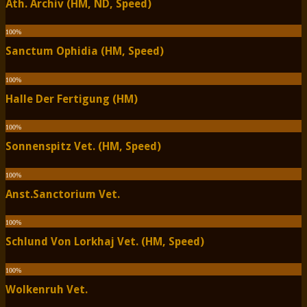
Äth. Archiv (HM, ND, Speed)
100
%
Sanctum Ophidia (HM, Speed)
100
%
Halle Der Fertigung (HM)
100
%
Sonnenspitz Vet. (HM, Speed)
100
%
Anst.Sanctorium Vet.
100
%
Schlund Von Lorkhaj Vet. (HM, Speed)
100
%
Wolkenruh Vet.