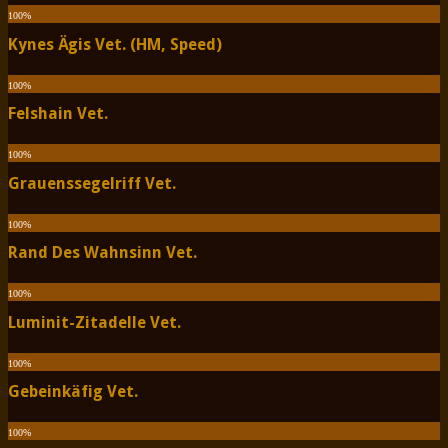
100
%
Kynes Ägis Vet. (HM, Speed)
100
%
Felshain Vet.
100
%
Grauenssegelriff Vet.
100
%
Rand Des Wahnsinn Vet.
100
%
Luminit-Zitadelle Vet.
100
%
Gebeinkäfig Vet.
100
%