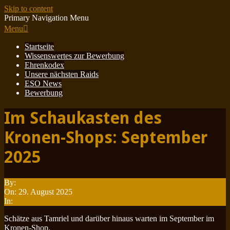
Skip to content
Primary Navigation Menu
Menu
Startseite
Wissenswertes zur Bewerbung
Ehrenkodex
Unsere nächsten Raids
ESO News
Bewerbung
Im Schaukasten des
Kronen-Shops: September
2025
By:
Minotauren
On:
29. August 2025
In:
ESO News
Schätze aus Tamriel und darüber hinaus warten im September im
Kronen-Shop.