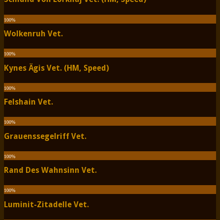
100
%
Wolkenruh Vet.
100
%
Kynes Ägis Vet. (HM, Speed)
100
%
Felshain Vet.
100
%
Grauenssegelriff Vet.
100
%
Rand Des Wahnsinn Vet.
100
%
Luminit-Zitadelle Vet.