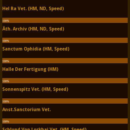
Hel Ra Vet. (HM, ND, Speed)
100
%
Äth. Archiv (HM, ND, Speed)
100
%
Sanctum Ophidia (HM, Speed)
100
%
Halle Der Fertigung (HM)
100
%
Sonnenspitz Vet. (HM, Speed)
100
%
Anst.Sanctorium Vet.
100
%
Schlund Von Lorkhaj Vet. (HM, Speed)