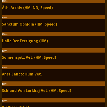
100
%
Äth. Archiv (HM, ND, Speed)
100
%
Sanctum Ophidia (HM, Speed)
100
%
Halle Der Fertigung (HM)
100
%
Sonnenspitz Vet. (HM, Speed)
100
%
Anst.Sanctorium Vet.
100
%
Schlund Von Lorkhaj Vet. (HM, Speed)
100
%