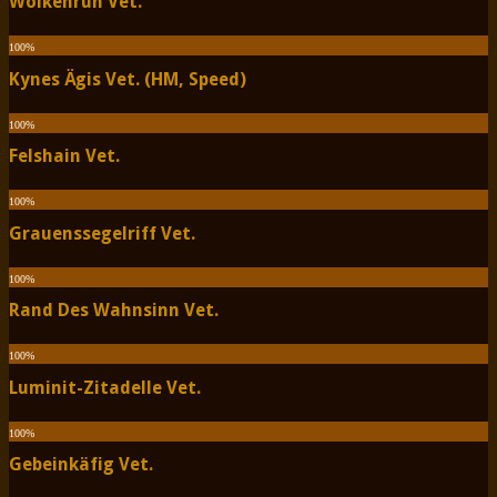
Wolkenruh Vet.
100
%
Kynes Ägis Vet. (HM, Speed)
100
%
Felshain Vet.
100
%
Grauenssegelriff Vet.
100
%
Rand Des Wahnsinn Vet.
100
%
Luminit-Zitadelle Vet.
100
%
Gebeinkäfig Vet.