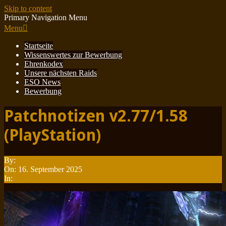
Skip to content
Primary Navigation Menu
Menu
Startseite
Wissenswertes zur Bewerbung
Ehrenkodex
Unsere nächsten Raids
ESO News
Bewerbung
Patchnotizen v2.77/1.58
(PlayStation)
By:
Minotauren
On:
16. September 2025
In:
Patchnotes