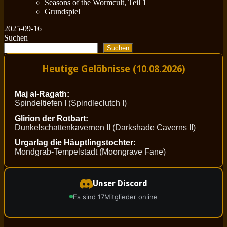
Seasons of the Wormcult, Teil 1
Grundspiel
2025-09-16
Suchen
Suchen
Heutige Gelöbnisse (10.08.2026)
Maj al-Ragath:
Spindeltiefen I (Spindleclutch I)
Glirion der Rotbart:
Dunkelschattenkavernen II (Darkshade Caverns II)
Urgarlag die Häuptlingstochter:
Mondgrab-Tempelstadt (Moongrave Fane)
Unser Discord
Es sind 17
Mitglieder online