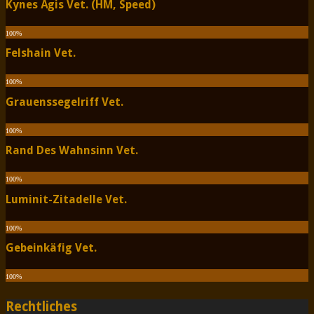
Kynes Ägis Vet. (HM, Speed)
100
%
Felshain Vet.
100
%
Grauenssegelriff Vet.
100
%
Rand Des Wahnsinn Vet.
100
%
Luminit-Zitadelle Vet.
100
%
Gebeinkäfig Vet.
100
%
Rechtliches