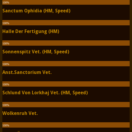
100
%
Sanctum Ophidia (HM, Speed)
100
%
Halle Der Fertigung (HM)
100
%
Sonnenspitz Vet. (HM, Speed)
100
%
Anst.Sanctorium Vet.
100
%
Schlund Von Lorkhaj Vet. (HM, Speed)
100
%
Wolkenruh Vet.
100
%