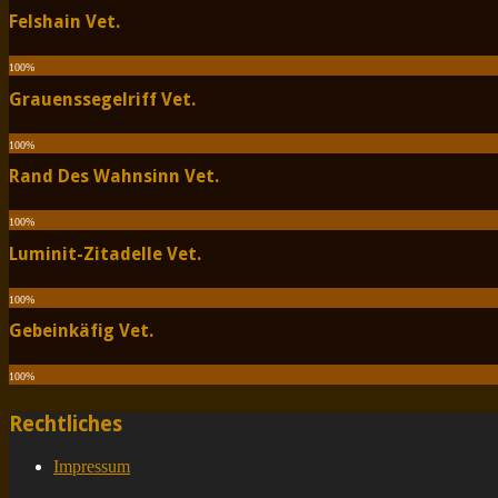
Felshain Vet.
100
%
Grauenssegelriff Vet.
100
%
Rand Des Wahnsinn Vet.
100
%
Luminit-Zitadelle Vet.
100
%
Gebeinkäfig Vet.
100
%
Rechtliches
Impressum