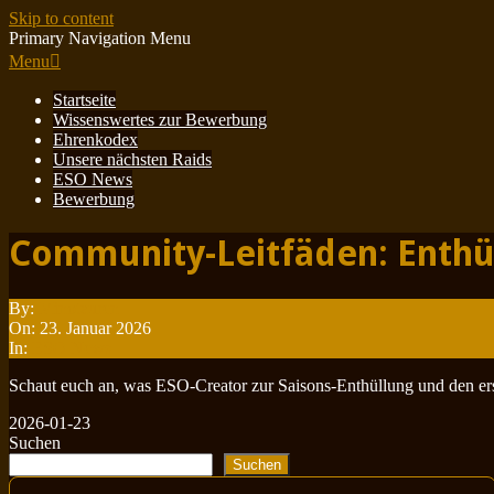
Skip to content
Primary Navigation Menu
Menu
Startseite
Wissenswertes zur Bewerbung
Ehrenkodex
Unsere nächsten Raids
ESO News
Bewerbung
Community-Leitfäden: Enthü
By:
Minotauren
On:
23. Januar 2026
In:
ESO News
Schaut euch an, was ESO-Creator zur Saisons-Enthüllung und den er
2026-01-23
Suchen
Suchen