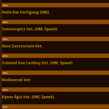
100
%
Halle Der Fertigung (HM)
100
%
Sonnenspitz Vet. (HM, Speed)
100
%
Anst.Sanctorium Vet.
100
%
Schlund Von Lorkhaj Vet. (HM, Speed)
100
%
Wolkenruh Vet.
100
%
Kynes Ägis Vet. (HM, Speed)
100
%