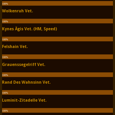
100
%
Wolkenruh Vet.
100
%
Kynes Ägis Vet. (HM, Speed)
100
%
Felshain Vet.
100
%
Grauenssegelriff Vet.
100
%
Rand Des Wahnsinn Vet.
100
%
Luminit-Zitadelle Vet.
100
%