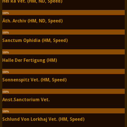
Hel Ra Vet. (HM, ND, Speed)
100
%
Äth. Archiv (HM, ND, Speed)
100
%
Sanctum Ophidia (HM, Speed)
100
%
Halle Der Fertigung (HM)
100
%
Sonnenspitz Vet. (HM, Speed)
100
%
Anst.Sanctorium Vet.
100
%
Schlund Von Lorkhaj Vet. (HM, Speed)