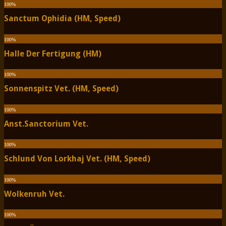
100
%
Sanctum Ophidia (HM, Speed)
100
%
Halle Der Fertigung (HM)
100
%
Sonnenspitz Vet. (HM, Speed)
100
%
Anst.Sanctorium Vet.
100
%
Schlund Von Lorkhaj Vet. (HM, Speed)
100
%
Wolkenruh Vet.
100
%