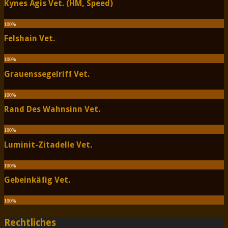
Kynes Ägis Vet. (HM, Speed)
100
%
Felshain Vet.
100
%
Grauenssegelriff Vet.
100
%
Rand Des Wahnsinn Vet.
100
%
Luminit-Zitadelle Vet.
100
%
Gebeinkäfig Vet.
100
%
Rechtliches