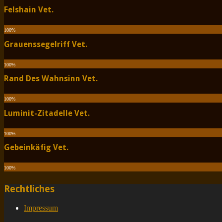
Felshain Vet.
100
%
Grauenssegelriff Vet.
100
%
Rand Des Wahnsinn Vet.
100
%
Luminit-Zitadelle Vet.
100
%
Gebeinkäfig Vet.
100
%
Rechtliches
Impressum