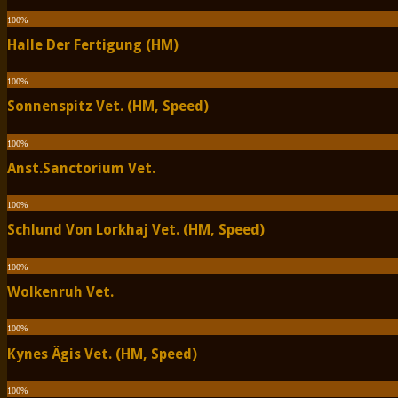
100
%
Halle Der Fertigung (HM)
100
%
Sonnenspitz Vet. (HM, Speed)
100
%
Anst.Sanctorium Vet.
100
%
Schlund Von Lorkhaj Vet. (HM, Speed)
100
%
Wolkenruh Vet.
100
%
Kynes Ägis Vet. (HM, Speed)
100
%