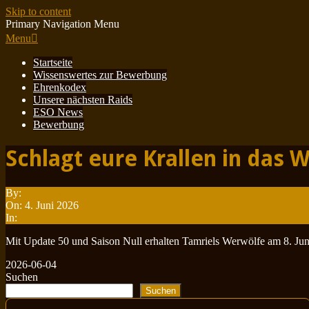
Skip to content
Primary Navigation Menu
Menu
Startseite
Wissenswertes zur Bewerbung
Ehrenkodex
Unsere nächsten Raids
ESO News
Bewerbung
Schlagt eure Krallen in das 
By:
Minotauren
On:
4. Juni 2026
In:
ESO News
Mit Update 50 und Saison Null erhalten Tamriels Werwölfe am 8. Juni
2026-06-04
Suchen
Suchen