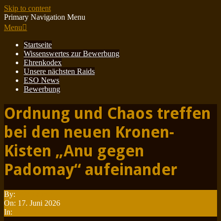
Skip to content
Primary Navigation Menu
Menu
Startseite
Wissenswertes zur Bewerbung
Ehrenkodex
Unsere nächsten Raids
ESO News
Bewerbung
Ordnung und Chaos treffen
bei den neuen Kronen-
Kisten „Anu gegen
Padomay“ aufeinander
By:
Minotauren
On:
17. Juni 2026
In:
ESO News