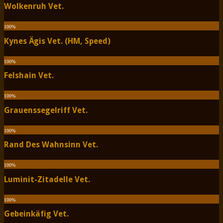
Wolkenruh Vet.
100
%
Kynes Ägis Vet. (HM, Speed)
100
%
Felshain Vet.
100
%
Grauenssegelriff Vet.
100
%
Rand Des Wahnsinn Vet.
100
%
Luminit-Zitadelle Vet.
100
%
Gebeinkäfig Vet.