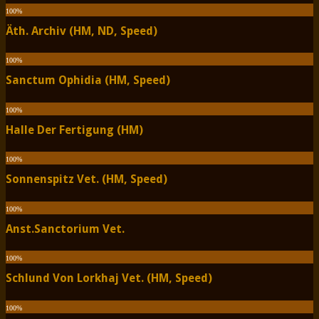
100
%
Äth. Archiv (HM, ND, Speed)
100
%
Sanctum Ophidia (HM, Speed)
100
%
Halle Der Fertigung (HM)
100
%
Sonnenspitz Vet. (HM, Speed)
100
%
Anst.Sanctorium Vet.
100
%
Schlund Von Lorkhaj Vet. (HM, Speed)
100
%