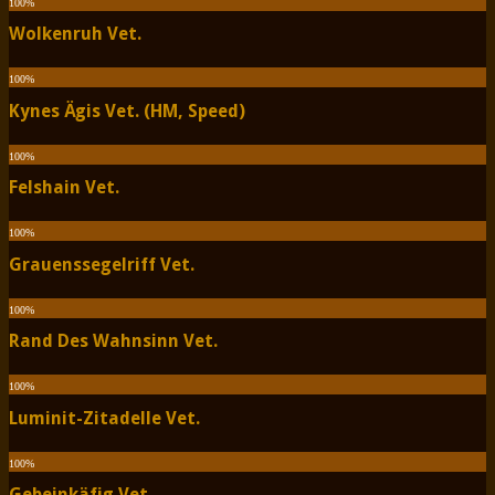
100
%
Wolkenruh Vet.
100
%
Kynes Ägis Vet. (HM, Speed)
100
%
Felshain Vet.
100
%
Grauenssegelriff Vet.
100
%
Rand Des Wahnsinn Vet.
100
%
Luminit-Zitadelle Vet.
100
%
Gebeinkäfig Vet.