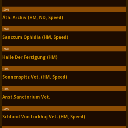
100
%
Äth. Archiv (HM, ND, Speed)
100
%
Sanctum Ophidia (HM, Speed)
100
%
Halle Der Fertigung (HM)
100
%
Sonnenspitz Vet. (HM, Speed)
100
%
Anst.Sanctorium Vet.
100
%
Schlund Von Lorkhaj Vet. (HM, Speed)