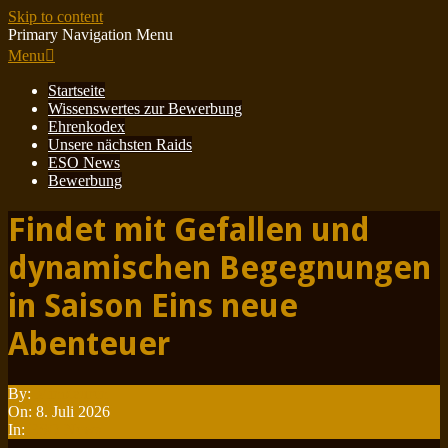
Skip to content
Primary Navigation Menu
Menu
Startseite
Wissenswertes zur Bewerbung
Ehrenkodex
Unsere nächsten Raids
ESO News
Bewerbung
Findet mit Gefallen und
dynamischen Begegnungen
in Saison Eins neue
Abenteuer
By:
Minotauren
On:
8. Juli 2026
In:
ESO News