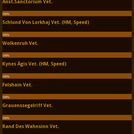
Anst.Sanctorium Vet.
100
%
Schlund Von Lorkhaj Vet. (HM, Speed)
100
%
Wolkenruh Vet.
100
%
Kynes Ägis Vet. (HM, Speed)
100
%
Felshain Vet.
100
%
Grauenssegelriff Vet.
100
%
Rand Des Wahnsinn Vet.