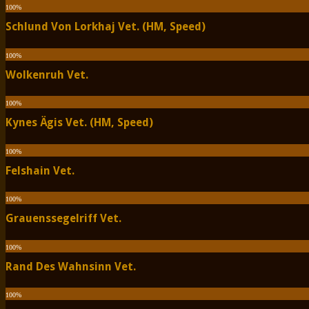
100
%
Schlund Von Lorkhaj Vet. (HM, Speed)
100
%
Wolkenruh Vet.
100
%
Kynes Ägis Vet. (HM, Speed)
100
%
Felshain Vet.
100
%
Grauenssegelriff Vet.
100
%
Rand Des Wahnsinn Vet.
100
%