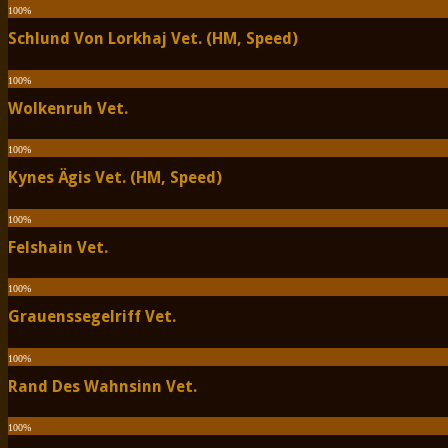
100
%
Schlund Von Lorkhaj Vet. (HM, Speed)
100
%
Wolkenruh Vet.
100
%
Kynes Ägis Vet. (HM, Speed)
100
%
Felshain Vet.
100
%
Grauenssegelriff Vet.
100
%
Rand Des Wahnsinn Vet.
100
%