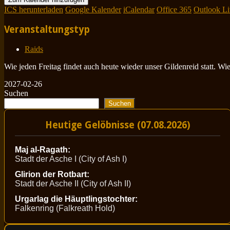
ICS herunterladen
Google Kalender
iCalendar
Office 365
Outlook Li
Veranstaltungstyp
Raids
Wie jeden Freitag findet auch heute wieder unser Gildenreid statt. W
2027-02-26
Suchen
Suchen
Heutige Gelöbnisse (07.08.2026)
Maj al-Ragath:
Stadt der Asche I (City of Ash I)
Glirion der Rotbart:
Stadt der Asche II (City of Ash II)
Urgarlag die Häuptlingstochter:
Falkenring (Falkreath Hold)