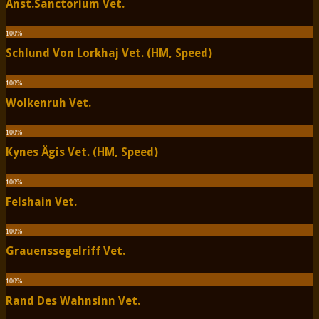
Anst.Sanctorium Vet.
100
%
Schlund Von Lorkhaj Vet. (HM, Speed)
100
%
Wolkenruh Vet.
100
%
Kynes Ägis Vet. (HM, Speed)
100
%
Felshain Vet.
100
%
Grauenssegelriff Vet.
100
%
Rand Des Wahnsinn Vet.