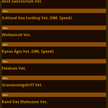
Anst.Sanctorium Vet.
100
%
Schlund Von Lorkhaj Vet. (HM, Speed)
100
%
Wolkenruh Vet.
100
%
Kynes Ägis Vet. (HM, Speed)
100
%
Felshain Vet.
100
%
Grauenssegelriff Vet.
100
%
Rand Des Wahnsinn Vet.