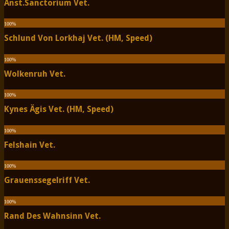
Anst.Sanctorium Vet.
100
%
Schlund Von Lorkhaj Vet. (HM, Speed)
100
%
Wolkenruh Vet.
100
%
Kynes Ägis Vet. (HM, Speed)
100
%
Felshain Vet.
100
%
Grauenssegelriff Vet.
100
%
Rand Des Wahnsinn Vet.