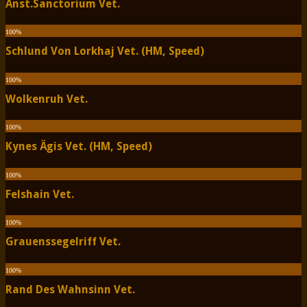
Anst.Sanctorium Vet.
100
%
Schlund Von Lorkhaj Vet. (HM, Speed)
100
%
Wolkenruh Vet.
100
%
Kynes Ägis Vet. (HM, Speed)
100
%
Felshain Vet.
100
%
Grauenssegelriff Vet.
100
%
Rand Des Wahnsinn Vet.