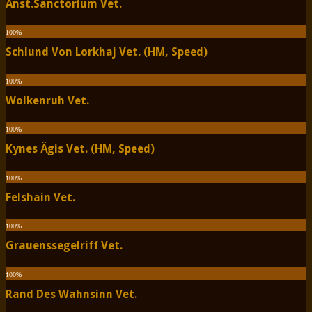
Anst.Sanctorium Vet.
100
%
Schlund Von Lorkhaj Vet. (HM, Speed)
100
%
Wolkenruh Vet.
100
%
Kynes Ägis Vet. (HM, Speed)
100
%
Felshain Vet.
100
%
Grauenssegelriff Vet.
100
%
Rand Des Wahnsinn Vet.