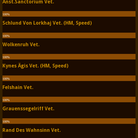
Anst.Sanctorium Vet.
100
%
Schlund Von Lorkhaj Vet. (HM, Speed)
100
%
Wolkenruh Vet.
100
%
Kynes Ägis Vet. (HM, Speed)
100
%
Felshain Vet.
100
%
Grauenssegelriff Vet.
100
%
Rand Des Wahnsinn Vet.