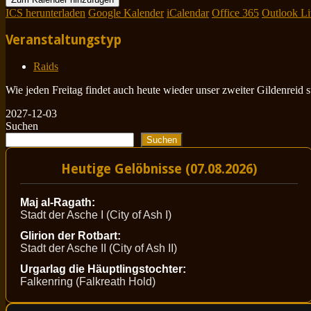
ICS herunterladen
Google Kalender
iCalendar
Office 365
Outlook Li
Veranstaltungstyp
Raids
Wie jeden Freitag findet auch heute wieder unser zweiter Gildenreid 
2027-12-03
Suchen
Suchen
Heutige Gelöbnisse (07.08.2026)
Maj al-Ragath:
Stadt der Asche I (City of Ash I)
Glirion der Rotbart:
Stadt der Asche II (City of Ash II)
Urgarlag die Häuptlingstochter:
Falkenring (Falkreath Hold)