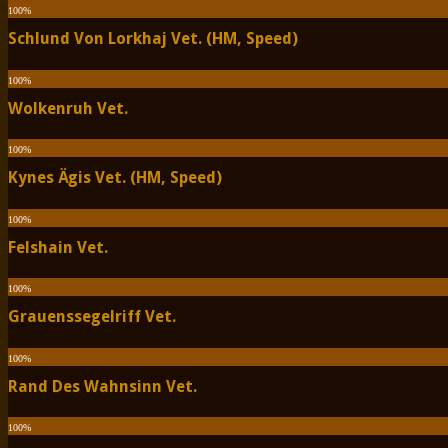
100
%
Schlund Von Lorkhaj Vet. (HM, Speed)
100
%
Wolkenruh Vet.
100
%
Kynes Ägis Vet. (HM, Speed)
100
%
Felshain Vet.
100
%
Grauenssegelriff Vet.
100
%
Rand Des Wahnsinn Vet.
100
%