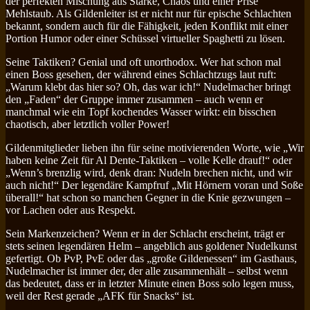
der perfekten Mischung aus Stärke, Chaos und einer Prise
Mehlstaub. Als Gildenleiter ist er nicht nur für epische Schlachten
bekannt, sondern auch für die Fähigkeit, jeden Konflikt mit einer
Portion Humor oder einer Schüssel virtueller Spaghetti zu lösen.
Seine Taktiken? Genial und oft unorthodox. Wer hat schon mal
einen Boss gesehen, der während eines Schlachtzugs laut ruft:
„Warum klebt das hier so? Oh, das war ich!“ Nudelmacher bringt
den „Faden“ der Gruppe immer zusammen – auch wenn er
manchmal wie ein Topf kochendes Wasser wirkt: ein bisschen
chaotisch, aber letztlich voller Power!
Gildenmitglieder lieben ihn für seine motivierenden Worte, wie „Wir
haben keine Zeit für Al Dente-Taktiken – volle Kelle drauf!“ oder
„Wenn’s brenzlig wird, denk dran: Nudeln brechen nicht, und wir
auch nicht!“ Der legendäre Kampfruf „Mit Hörnern voran und Soße
überall!“ hat schon so manchen Gegner in die Knie gezwungen –
vor Lachen oder aus Respekt.
Sein Markenzeichen? Wenn er in der Schlacht erscheint, trägt er
stets seinen legendären Helm – angeblich aus goldener Nudelkunst
gefertigt. Ob PvP, PvE oder das „große Gildenessen“ im Gasthaus,
Nudelmacher ist immer der, der alle zusammenhält – selbst wenn
das bedeutet, dass er in letzter Minute einen Boss solo legen muss,
weil der Rest gerade „AFK für Snacks“ ist.