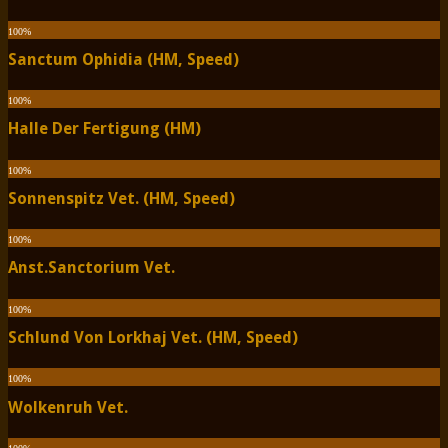
100
%
Sanctum Ophidia (HM, Speed)
100
%
Halle Der Fertigung (HM)
100
%
Sonnenspitz Vet. (HM, Speed)
100
%
Anst.Sanctorium Vet.
100
%
Schlund Von Lorkhaj Vet. (HM, Speed)
100
%
Wolkenruh Vet.