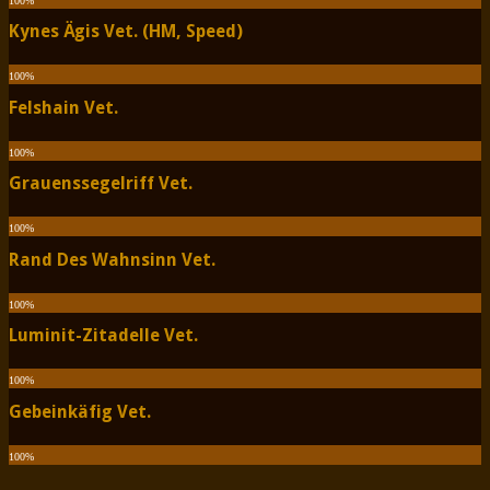
100
%
Kynes Ägis Vet. (HM, Speed)
100
%
Felshain Vet.
100
%
Grauenssegelriff Vet.
100
%
Rand Des Wahnsinn Vet.
100
%
Luminit-Zitadelle Vet.
100
%
Gebeinkäfig Vet.
100
%