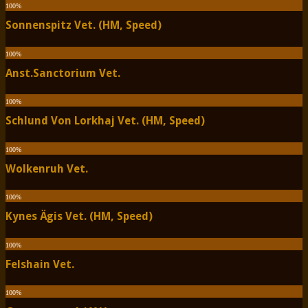
100
%
Sonnenspitz Vet. (HM, Speed)
100
%
Anst.Sanctorium Vet.
100
%
Schlund Von Lorkhaj Vet. (HM, Speed)
100
%
Wolkenruh Vet.
100
%
Kynes Ägis Vet. (HM, Speed)
100
%
Felshain Vet.
100
%