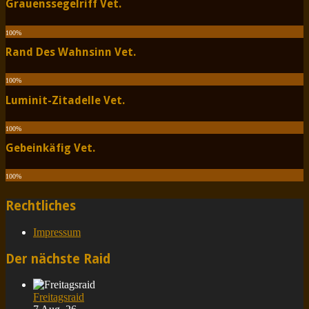
Grauenssegelriff Vet.
100
%
Rand Des Wahnsinn Vet.
100
%
Luminit-Zitadelle Vet.
100
%
Gebeinkäfig Vet.
100
%
Rechtliches
Impressum
Der nächste Raid
Freitagsraid