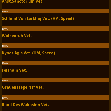
Anst.Sanctorium Vet.
100
%
Schlund Von Lorkhaj Vet. (HM, Speed)
100
%
Wolkenruh Vet.
100
%
Kynes Ägis Vet. (HM, Speed)
100
%
Felshain Vet.
100
%
Grauenssegelriff Vet.
100
%
Rand Des Wahnsinn Vet.