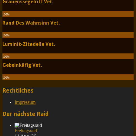
Grauenssegelriff Vet.
100
%
Rand Des Wahnsinn Vet.
100
%
Luminit-Zitadelle Vet.
100
%
Gebeinkäfig Vet.
100
%
Rechtliches
Impressum
Der nächste Raid
Freitagsraid