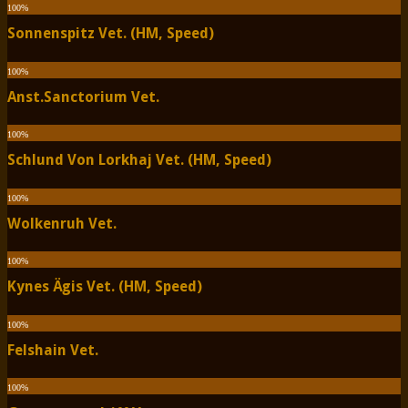
100
%
Sonnenspitz Vet. (HM, Speed)
100
%
Anst.Sanctorium Vet.
100
%
Schlund Von Lorkhaj Vet. (HM, Speed)
100
%
Wolkenruh Vet.
100
%
Kynes Ägis Vet. (HM, Speed)
100
%
Felshain Vet.
100
%