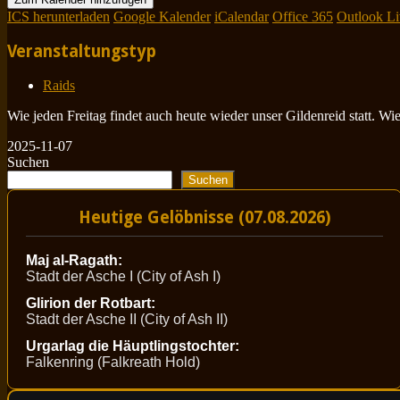
ICS herunterladen
Google Kalender
iCalendar
Office 365
Outlook Li
Veranstaltungstyp
Raids
Wie jeden Freitag findet auch heute wieder unser Gildenreid statt. W
2025-11-07
Suchen
Suchen
Heutige Gelöbnisse (07.08.2026)
Maj al-Ragath:
Stadt der Asche I (City of Ash I)
Glirion der Rotbart:
Stadt der Asche II (City of Ash II)
Urgarlag die Häuptlingstochter:
Falkenring (Falkreath Hold)