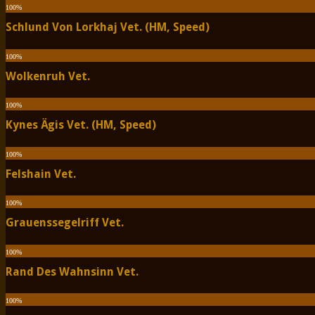
100
%
Schlund Von Lorkhaj Vet. (HM, Speed)
100
%
Wolkenruh Vet.
100
%
Kynes Ägis Vet. (HM, Speed)
100
%
Felshain Vet.
100
%
Grauenssegelriff Vet.
100
%
Rand Des Wahnsinn Vet.
100
%