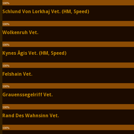
100
%
Schlund Von Lorkhaj Vet. (HM, Speed)
100
%
Wolkenruh Vet.
100
%
Kynes Ägis Vet. (HM, Speed)
100
%
Felshain Vet.
100
%
Grauenssegelriff Vet.
100
%
Rand Des Wahnsinn Vet.
100
%