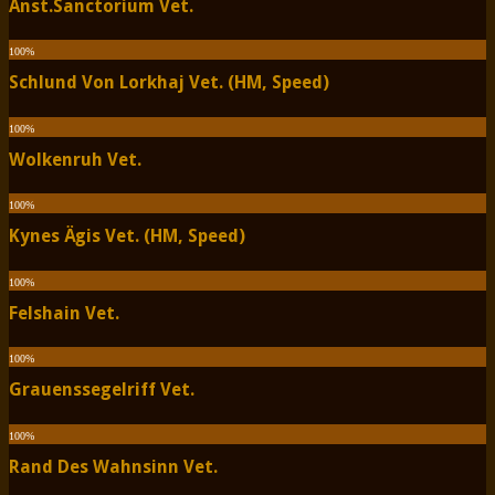
Anst.Sanctorium Vet.
100
%
Schlund Von Lorkhaj Vet. (HM, Speed)
100
%
Wolkenruh Vet.
100
%
Kynes Ägis Vet. (HM, Speed)
100
%
Felshain Vet.
100
%
Grauenssegelriff Vet.
100
%
Rand Des Wahnsinn Vet.