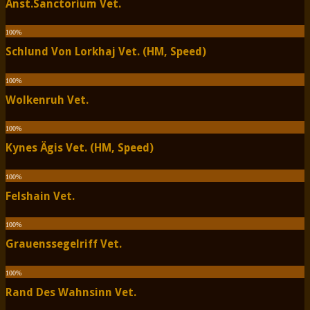
Anst.Sanctorium Vet.
100
%
Schlund Von Lorkhaj Vet. (HM, Speed)
100
%
Wolkenruh Vet.
100
%
Kynes Ägis Vet. (HM, Speed)
100
%
Felshain Vet.
100
%
Grauenssegelriff Vet.
100
%
Rand Des Wahnsinn Vet.