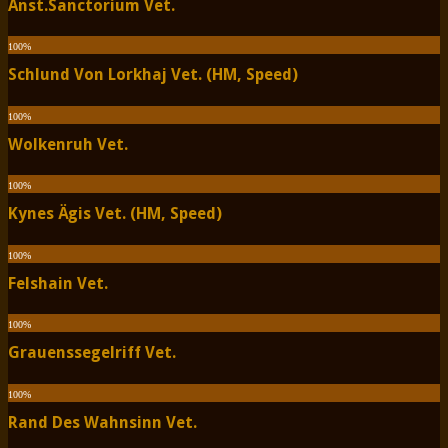
Anst.Sanctorium Vet.
100
%
Schlund Von Lorkhaj Vet. (HM, Speed)
100
%
Wolkenruh Vet.
100
%
Kynes Ägis Vet. (HM, Speed)
100
%
Felshain Vet.
100
%
Grauenssegelriff Vet.
100
%
Rand Des Wahnsinn Vet.