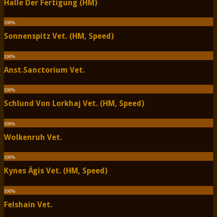
Halle Der Fertigung (HM)
100
%
Sonnenspitz Vet. (HM, Speed)
100
%
Anst.Sanctorium Vet.
100
%
Schlund Von Lorkhaj Vet. (HM, Speed)
100
%
Wolkenruh Vet.
100
%
Kynes Ägis Vet. (HM, Speed)
100
%
Felshain Vet.