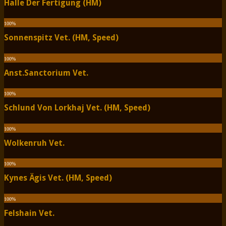
Halle Der Fertigung (HM)
100
%
Sonnenspitz Vet. (HM, Speed)
100
%
Anst.Sanctorium Vet.
100
%
Schlund Von Lorkhaj Vet. (HM, Speed)
100
%
Wolkenruh Vet.
100
%
Kynes Ägis Vet. (HM, Speed)
100
%
Felshain Vet.